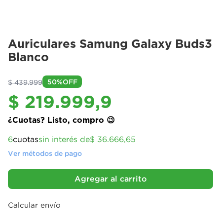
Auriculares Samung Galaxy Buds3
Blanco
50%
OFF
$
439
.
999
$
219
.
999
,
9
¿Cuotas? Listo, compro 😉
6
cuotas
sin interés de
$ 36.666,65
Ver métodos de pago
Agregar al carrito