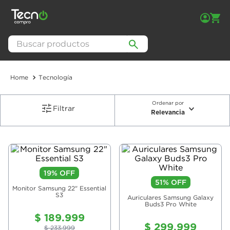
Buscar productos
Tecnología
Ordenar por
Filtrar
Relevancia
19%
OFF
51%
OFF
Monitor Samsung 22" Essential
S3
Auriculares Samsung Galaxy
Buds3 Pro White
$
189
.
999
$
299
.
999
$
233
.
999