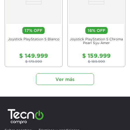
17%
OFF
16%
OFF
Joystick PlayStation 5 Blanco
Joystick PlayStation 5 Chroma
Pearl Syu Amer
$
149
.
999
$
159
.
999
$
179
.
999
$
189
.
999