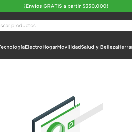
¡Envíos GRATIS a partir $350.000!
ar productos
Tecnología
Electro
Hogar
Movilidad
Salud y Belleza
Herra