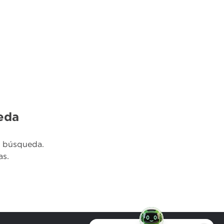
eda
u búsqueda.
as.