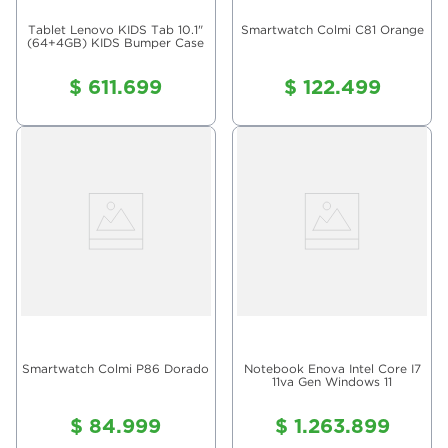
Tablet Lenovo KIDS Tab 10.1"
Smartwatch Colmi C81 Orange
(64+4GB) KIDS Bumper Case
$
611
.
699
$
122
.
499
Smartwatch Colmi P86 Dorado
Notebook Enova Intel Core I7
11va Gen Windows 11
$
84
.
999
$
1
.
263
.
899