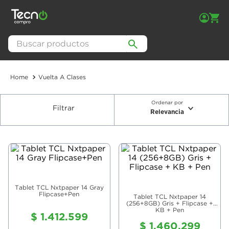
Buscar productos
Vuelta A Clases
Ordenar por
Filtrar
Relevancia
Tablet TCL Nxtpaper 14 Gray
Flipcase+Pen
Tablet TCL Nxtpaper 14
(256+8GB) Gris + Flipcase +
KB + Pen
$
1
.
412
.
599
$
1
.
460
.
299